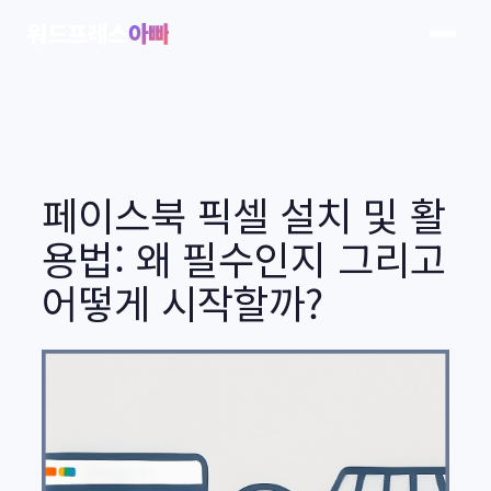
콘
워드프레스
아빠
텐
츠
로
바
로
가
페이스북 픽셀 설치 및 활
기
용법: 왜 필수인지 그리고
어떻게 시작할까?