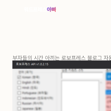
콘
워드프레스
아빠
텐
츠
로
바
로
가
부자들의 시간 아끼는 로보프레스 블로그 자
기