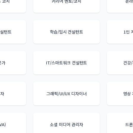
 코치
커리어 멘토/코치
온라
컨설턴트
학습/입시 컨설턴트
1인 
문가
IT/스마트워크 컨설턴트
건강
발자
그래픽/UI/UX 디자이너
영상
VA)
소셜 미디어 관리자
드론