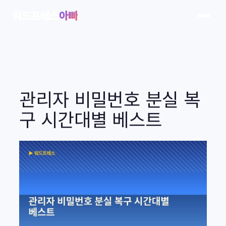
콘
워드프레스
아빠
텐
츠
로
바
로
가
관리자 비밀번호 분실 복
기
구 시간대별 베스트