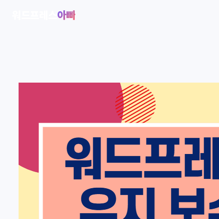
콘
워드프레스
아빠
텐
츠
로
바
로
가
기